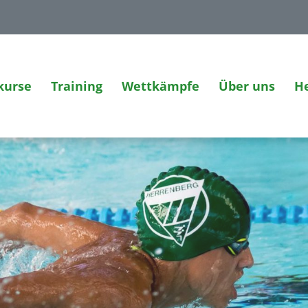
urse
Training
Wettkämpfe
Über uns
H
mmkurs
Wettkampfanmeldung (Intern)